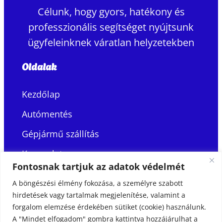
Célunk, hogy gyors, hatékony és
professzionális segítséget nyújtsunk
ügyfeleinknek váratlan helyzetekben
Oldalak
Kezdőlap
Autómentés
Gépjármű szállítás
Kapcsolat
Fontosnak tartjuk az adatok védelmét
Kapcsolat
A böngészési élmény fokozása, a személyre szabott
hirdetések vagy tartalmak megjelenítése, valamint a
+36 30 400 2020
forgalom elemzése érdekében sütiket (cookie) használunk.
A "Mindet elfogadom" gombra kattintva hozzájárulhat a
H-7090 Tamási