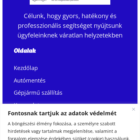
Célunk, hogy gyors, hatékony és
professzionális segítséget nyújtsunk
ügyfeleinknek váratlan helyzetekben
Oldalak
Kezdőlap
Autómentés
Gépjármű szállítás
Kapcsolat
Fontosnak tartjuk az adatok védelmét
Kapcsolat
A böngészési élmény fokozása, a személyre szabott
hirdetések vagy tartalmak megjelenítése, valamint a
+36 30 400 2020
forgalom elemzése érdekében sütiket (cookie) használunk.